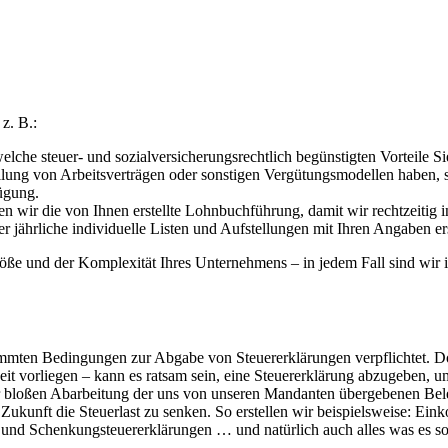
z. B.:
lche steuer- und sozialversicherungsrechtlich begünstigten Vorteile 
stellung von Arbeitsverträgen oder sonstigen Vergütungsmodellen ha
ügung.
 wir die von Ihnen erstellte Lohnbuchführung, damit wir rechtzeitig i
ährliche individuelle Listen und Aufstellungen mit Ihren Angaben erst
Größe und der Komplexität Ihres Unternehmens – in jedem Fall sind wir i
immten Bedingungen zur Abgabe von Steuererklärungen verpflichtet. D
eit vorliegen – kann es ratsam sein, eine Steuererklärung abzugeben, u
der bloßen Abarbeitung der uns von unseren Mandanten übergebenen Bele
Zukunft die Steuerlast zu senken. So erstellen wir beispielsweise: E
und Schenkungsteuererklärungen … und natürlich auch alles was es son