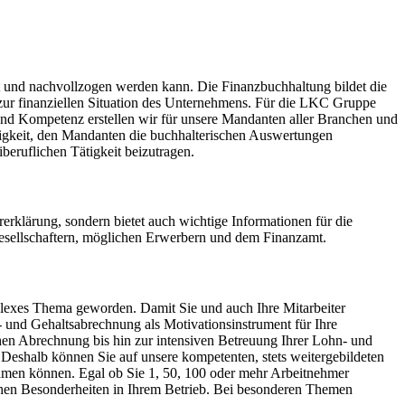
t und nachvollzogen werden kann. Die Finanzbuchhaltung bildet die
 zur finanziellen Situation des Unternehmens. Für die LKC Gruppe
 und Kompetenz erstellen wir für unsere Mandanten aller Branchen und
igkeit, den Mandanten die buchhalterischen Auswertungen
beruflichen Tätigkeit beizutragen.
uererklärung, sondern bietet auch wichtige Informationen für die
, Gesellschaftern, möglichen Erwerbern und dem Finanzamt.
plexes Thema geworden. Damit Sie und auch Ihre Mitarbeiter
 und Gehaltsabrechnung als Motivationsinstrument für Ihre
hen Abrechnung bis hin zur intensiven Betreuung Ihrer Lohn- und
 Deshalb können Sie auf unsere kompetenten, stets weitergebildeten
widmen können. Egal ob Sie 1, 50, 100 oder mehr Arbeitnehmer
lichen Besonderheiten in Ihrem Betrieb. Bei besonderen Themen