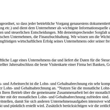
eordnet, so dass jeder betriebliche Vorgang genauestens dokumentier
ng etc.) und dient dem Unternehmer als wichtigste Informationsquelle
ichen und steuerlichen Entscheidungen. Mit dementsprechender Sorgfalt
dischen Unternehmen, die Finanzbuchhaltung. Wir wissen um die Wicht
gfristigen wirtschaftlichen Erfolg seines Unternehmens oder seiner frei
chaftliche Lage eines Unternehmens dar und liefert die Daten für die Ste
stellter Jahresabschluss die beste Visitenkarte einer Firma bei Banken
- und Arbeitsrecht ist die Lohn- und Gehaltsabrechnung ein sehr kom
der Lohn- und Gehaltsabrechnung an. “Nutzen Sie die monatliche Lohn-
in Ihren Betrieb über die gemeinsame Zusammenarbeit bei der monatlic
iter mit der monatlichen Lohn- und Gehaltsabrechnung zufrieden sind.
reitstellen, damit Sie sich anderen Unternehmensaufgaben intensiver 
t und pünktlich erstellt wird. Zusätzlich berücksichtigen wir die zeit