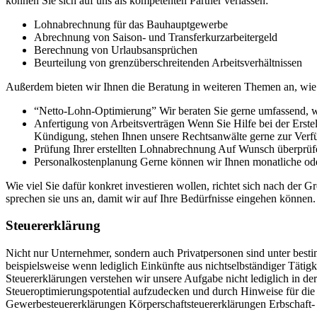
können Sie sich auf uns als kompetenten Partner verlassen:
Lohnabrechnung für das Bauhauptgewerbe
Abrechnung von Saison- und Transferkurzarbeitergeld
Berechnung von Urlaubsansprüchen
Beurteilung von grenzüberschreitenden Arbeitsverhältnissen
Außerdem bieten wir Ihnen die Beratung in weiteren Themen an, wie 
“Netto-Lohn-Optimierung” Wir beraten Sie gerne umfassend, we
Anfertigung von Arbeitsverträgen Wenn Sie Hilfe bei der Er
Kündigung, stehen Ihnen unsere Rechtsanwälte gerne zur Verf
Prüfung Ihrer erstellten Lohnabrechnung Auf Wunsch überprüfen
Personalkostenplanung Gerne können wir Ihnen monatliche oder j
Wie viel Sie dafür konkret investieren wollen, richtet sich nach der 
sprechen sie uns an, damit wir auf Ihre Bedürfnisse eingehen können.
Steuererklärung
Nicht nur Unternehmer, sondern auch Privatpersonen sind unter best
beispielsweise wenn lediglich Einkünfte aus nichtselbständiger Tätigk
Steuererklärungen verstehen wir unsere Aufgabe nicht lediglich in 
Steueroptimierungspotential aufzudecken und durch Hinweise für die 
Gewerbesteuererklärungen Körperschaftsteuererklärungen Erbschaft- 